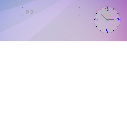
12
9
3
6