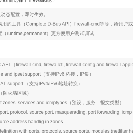
es 而选择了 firewalld呢？
ld可以动态配置，即时生效。
的工具（Complete D-Bus API）firewall-cmd等等，给
runtime,permanent）更方便用户测试调试
PI （firewall-cmd, firewallctl, firewall-config and firewall-app
ridge and ipset support（支持IPv6,桥接，IP集）
6 NAT support （支持IPv4/IPv6地址转换）
nes （防火墙区域）
ist of zones, services and icmptypes（预设，服务，报文类型）
ort, protocol, source port, masquerading, port forwarding, icmp fil
ource address handlig in zones
efinition with ports, protocols, source ports, modules (netfilter 