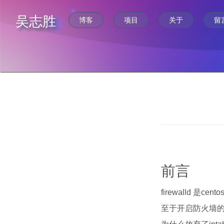
吴志胜
博客
项目
关于
留
前言
firewalld 是ce
至于开启防火墙