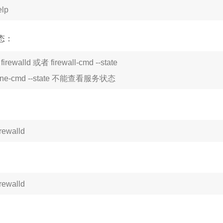
elp
态：
 firewalld 或者 firewall-cmd --state
ffline-cmd --state 不能查看服务状态
irewalld
irewalld