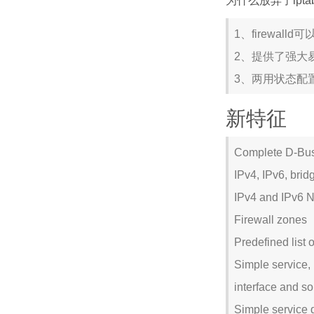
为什么放弃了iptabl
1、firewal
2、提供了强大易用
3、两用状态配置（
新特征
Complete D-Bus A
IPv4, IPv6, b
IPv4 and IPv
Firewall zo
Predefined l
Simple service, p
interface and s
Simple service d