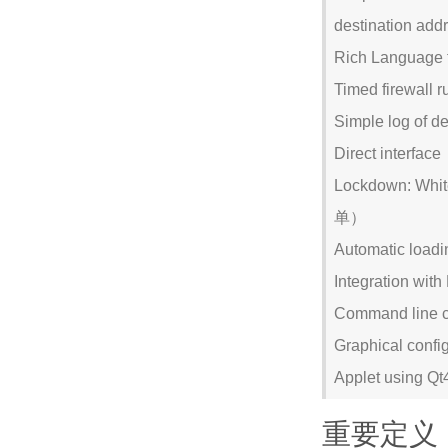
destination add
Rich Language
Timed firewa
Simple log of
Direct inter
Lockdown: Whit
单）
Automatic lo
Integration wi
Command line
Graphical co
Applet using Qt
重要定义