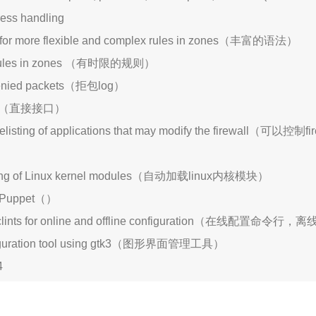
ress handling
 for more flexible and complex rules in zones（丰富的语法）
ll rules in zones （有时限的规则）
 denied packets（拒包log）
face （直接接口）
elisting of applications that may modify the firewall（可以
ading of Linux kernel modules（自动加载linux内核模块）
th Puppet（）
 clints for online and offline configuration（在线配置命
nfiguration tool using gtk3（图形界面管理工具）
4