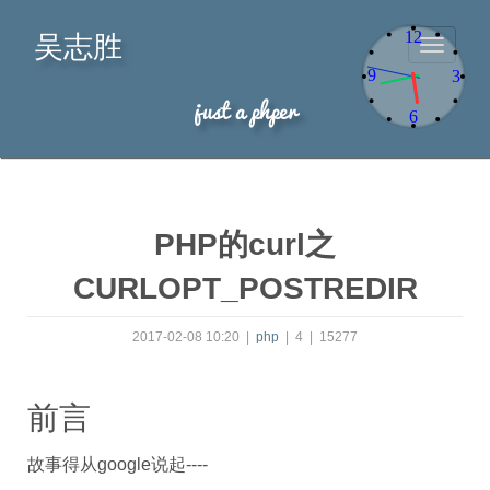
吴志胜
12
Toggle
navigati
9
3
just a phper
6
PHP的curl之
CURLOPT_POSTREDIR
2017-02-08 10:20
|
php
|
4
|
15277
前言
故事得从google说起----